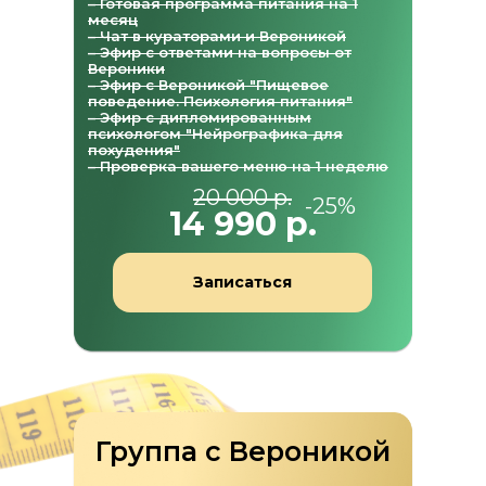
– Готовая программа питания на 1
месяц
– Чат в кураторами и Вероникой
– Эфир с ответами на вопросы от
Вероники
– Эфир с Вероникой "Пищевое
поведение. Психология питания"
– Эфир с дипломированным
психологом "Нейрографика для
похудения"
– Проверка вашего меню на 1 неделю
20 000 р.
-25%
14 990 р.
Записаться
Группа с Вероникой